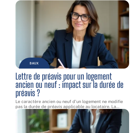
BAUX
Lettre de préavis pour un logement
ancien ou neuf : impact sur la durée de
préavis ?
Le caractère ancien ou neuf d'un logement ne modifie
pas la durée de préavis applicable au locataire. La
…